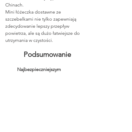
Chinach.
Mini łóżeczka dostawne ze 
szczebelkami nie tylko zapewniają 
zdecydowanie lepszy przepływ 
powietrza, ale są dużo łatwiejsze do 
utrzymania w czystości.
Podsumowanie
Najbezpieczniejszym 
rozwiązaniem dla dziecka są 
wolnostojące mini łóżeczka dostawne 
bez funkcji montowania pasami i 
opuszczania boku.  
Dziecko powinny 
spać w jednym pomieszczeniu z 
rodzicami, jednak na własnej, 
bezpiecznej, odgrodzonej 
szczebelkami powierzchni, na bardzo 