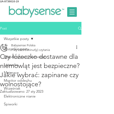
UA-9736616-19
Post
Wszystkie posty
Babysense Polska
Wszystkie posty
7 sty 2023
5 minut(y) czytania
Czy łóżeczko dostawne dla
Bezpieczny sen niemowląt
niemowląt jest bezpieczne?
Łóżeczka
Materace
Jakie wybrać: zapinane czy
Monitor oddechu
wolnostojące?
Wcześniak
Zaktualizowano:
27 sty 2023
Elektroniczne nianie
Śpiworki