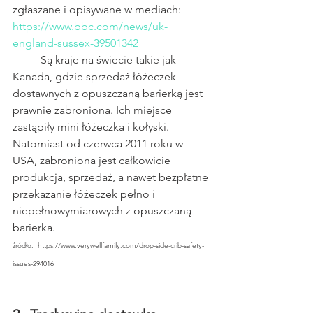
zgłaszane i opisywane w mediach:  
https://www.bbc.com/news/uk-
england-sussex-39501342
	Są kraje na świecie takie jak 
Kanada, gdzie sprzedaż łóżeczek 
dostawnych z opuszczaną barierką jest 
prawnie zabroniona. Ich miejsce 
zastąpiły mini łóżeczka i kołyski. 
Natomiast od czerwca 2011 roku w 
USA, zabroniona jest całkowicie 
produkcja, sprzedaż, a nawet bezpłatne 
przekazanie łóżeczek pełno i 
niepełnowymiarowych z opuszczaną 
barierka.
źródło:  https://www.verywellfamily.com/drop-side-crib-safety-
issues-294016