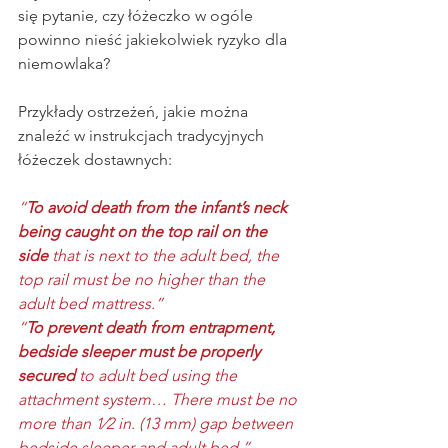
się pytanie, czy łóżeczko w ogóle 
powinno nieść jakiekolwiek ryzyko dla 
niemowlaka?  
Przykłady ostrzeżeń, jakie można 
znaleźć w instrukcjach tradycyjnych 
łóżeczek dostawnych:
“
To avoid death from the infant’s neck 
being caught on the top rail on the 
side
 that is next to the adult bed, the 
top rail must be no higher than the 
adult bed mattress.”
“
To prevent death from entrapment, 
bedside sleeper must be properly 
secured 
to adult bed using the 
attachment system… There must be no 
more than 1⁄2 in. (13 mm) gap between 
bedside sleeper and adult bed.”