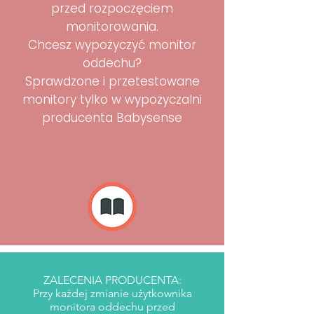
przed rozpoczęciem
monitorowania.
Chcesz wypożyczyć monitor
oddechu?
Sprawdzone i przetestowane
monitory tylko w wypożyczalni
producenta Babysense
ZALECENIA PRODUCENTA:
Przy każdej zmianie użytkownika
monitora oddechu przed