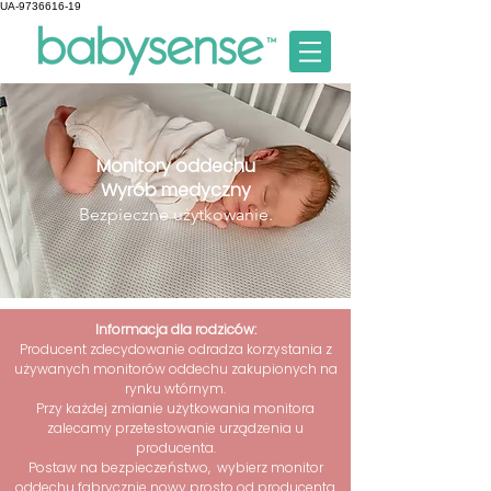
UA-9736616-19
Monitory oddechu
Wyrób medyczny
Bezpieczne użytkowanie.
Informacja dla rodziców:
Producent zdecydowanie odradza korzystania z
używanych monitorów oddechu zakupionych na
rynku wtórnym.
Przy każdej zmianie użytkowania monitora
zalecamy przetestowanie urządzenia u
producenta.
Postaw na bezpieczeństwo, wybierz monitor
oddechu fabrycznie nowy prosto od producenta