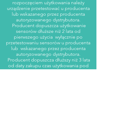
rozpoczęciem użytkowania należy
urządzenie przetestować u producenta
lub wskazanego przez producenta
autoryzowanego dystrybutora.
Producent dopuszcza użytkowanie
sensorów dłuższe niż 2 lata od
pierwszego użycia wyłącznie po
przetestowaniu sensorów u producenta
lub wskazanego przez producenta
autoryzowanego dystrybutora.
Producent dopuszcza dłuższy niż 3 lata
od daty zakupu czas użytkowania pod
warunkiem przeprowadzenia wcześniej
obowiązkowego testu u producenta
lub wskazanego przez niego
autoryzowanego dystrybutora.
Podmiot upoważniony przez
producenta do czynności serwisowych:
BS Polska M.Sasiak Sp.K Henryka
Dulęby 7, 40-833, Katowice