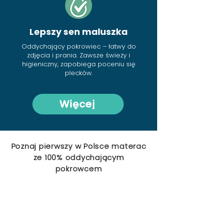
Lepszy sen maluszka
Oddychający pokrowiec – łatwy do
zdjęcia i prania. Zawsze świeży i
higieniczny, zapobiega poceniu się
plecków.
Więcej
Poznaj pierwszy w Polsce materac
ze 100% oddychającym
pokrowcem