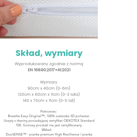
Skład, wymiary
Wyprodukowany zgodnie z normą
EN 16890:2017+A1:2021
Wymiary:
90cm x 40cm (0-6m)
120cm x 60cm x 11cm (0-3 lata)
140 x 70cm x 11cm (0-5 lat)
Pokrowiec:
Breathe Easy Original™, 100% siateczka 3D poliester.
Uszyty z tkaniny posiadającej certyfikat OEKOTEX Standard
100. Gotowy produkt nie jest certyfikowany.
Wkład:
DuoSENSE™ - pianka premium High Resillience / pianka