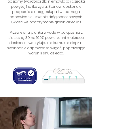
poziomy twardości dla niemowlaka i dziecka
powyżej 1 rożku życia. Stanowi doskonałe
podparcie dla kręgosłupa i wspomaga
odpowiednie ułożenie dróg oddechowych
(właściwe podtrzymanie główki dziecka)
Przewiewna pianka wkładu w połączeniu z
siateczką 3D na 100%
powierzchni materaca
doskonale wentyluje, nie kumuluje ciepła i
swobodnie odprowadza wilgoć, poprawiając
warunki snu dziecka.