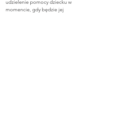
udzielenie pomocy dziecku w 
momencie, gdy będzie jej 
potrzebowało.
Monitor oddechu dla niemowląt 
Babysense 7 - wyrób medyczny klasy IIB