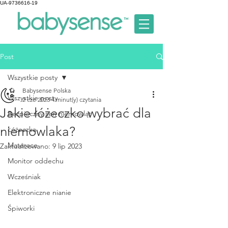
UA-9736616-19
Post
Wszystkie posty
Babysense Polska
Wszystkie posty
2 cze 2023
4 minut(y) czytania
Jakie łóżeczko wybrać dla
Bezpieczny sen niemowląt
niemowlaka?
Łóżeczka
Materace
Zaktualizowano:
9 lip 2023
Monitor oddechu
Wcześniak
Elektroniczne nianie
Śpiworki