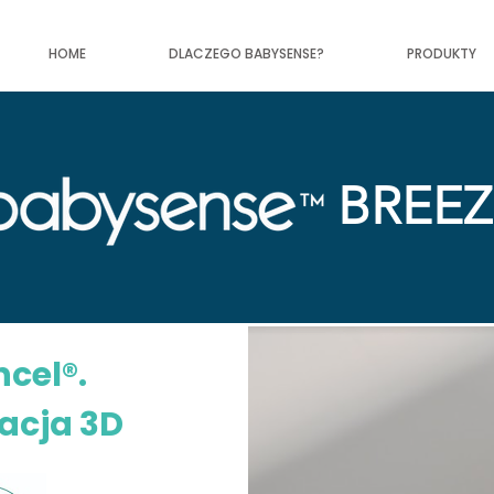
HOME
DLACZEGO BABYSENSE?
PRODUKTY
BREEZ
cel®.
acja 3D