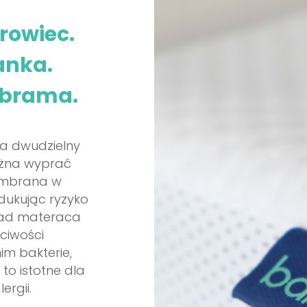
rowiec.
anka.
brama.
a dwudzielny
ożna wyprać
embrana w
dukując ryzyko
kład materaca
ciwości
nim bakterie,
 to istotne dla
ergii.