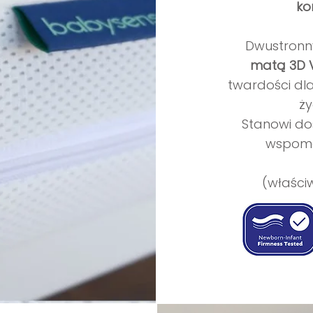
ko
Dwustronn
matą 3D 
twardości dla
ży
Stanowi do
wspoma
(właści