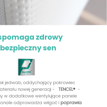
pomaga zdrowy
i bezpieczny sen
 jak jedwab, oddychający pokrowiec
teriału nowej generacji -
TENCEL®
-
y w dodatkowe wentylujące panele
onale odprowadza wilgoć i
poprawia