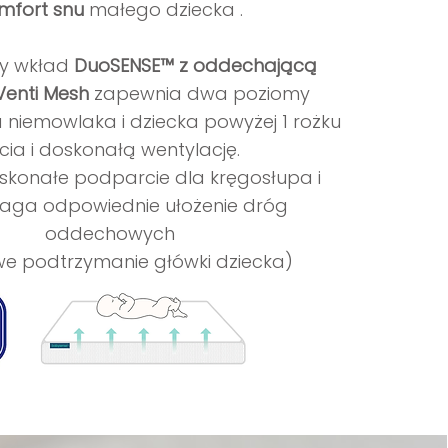
mfort snu
małego dziecka .
y wkład
DuoSENSE™ z oddechającą
Venti Mesh
zapewnia dwa poziomy
 niemowlaka i dziecka powyżej 1 rożku
cia i doskonałą wentylację.
skonałe podparcie dla kręgosłupa i
ga odpowiednie ułożenie dróg
oddechowych
we podtrzymanie główki dziecka)