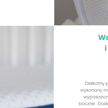
Ws
Delikatny
wykonany ma
wyposażon
boczne. Dosk