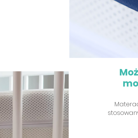
Moż
mo
Matera
stosowany