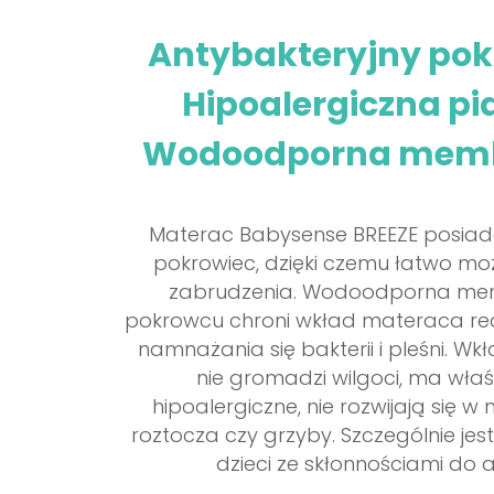
Antybakteryjny pok
Hipoalergiczna pi
Wodoodporna mem
Materac Babysense BREEZE posiad
pokrowiec, dzięki czemu łatwo m
zabrudzenia. Wodoodporna m
pokrowcu chroni wkład materaca re
namnażania się bakterii i pleśni. W
nie gromadzi wilgoci, ma właś
hipoalergiczne, nie rozwijają się w 
roztocza czy grzyby. Szczególnie jest
dzieci ze skłonnościami do al