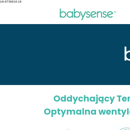
UA-9736616-19
Oddychający Ten
Optymalna wentyl