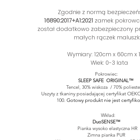
Zgodnie z normą bezpiecze
16890:2017+A1:2021
zamek pokrowc
został dodatkowo zabezpieczony p
małych rączek maluszk
Wymiary: 120cm x 60cm x 
Wiek: 0-3 lata
Pokrowiec:
SLEEP SAFE ORIGINAL™
Tencel, 30% wiskoza / 70% polie
Uszyty z tkaniny posiadającej certyfikat OE
100.
Gotowy produkt nie jest certyfik
Wkład:
DuoSENSE™
Pianka wysoko elastyczna HR
Zimna pianka PUR