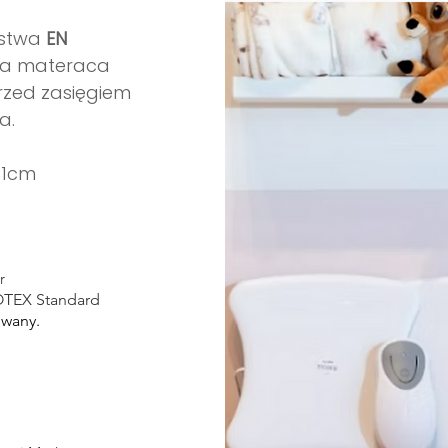
ństwa
EN
a materaca
rzed zasięgiem
a.
11cm
ster
KOTEX Standard
owany.