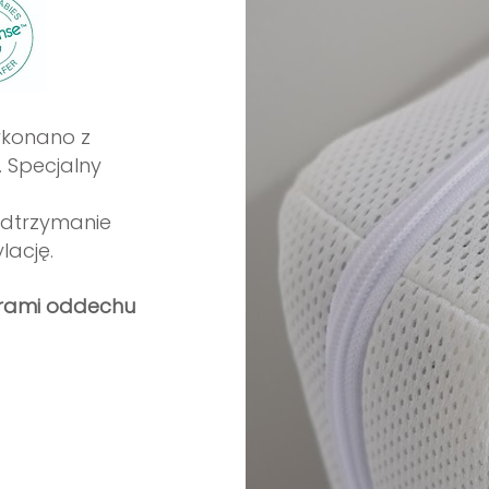
konano z
 Specjalny
odtrzymanie
lację.
orami oddechu