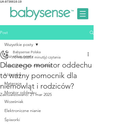
UA-9736616-19
Post
Wszystkie posty
Babysense Polska
Wszystkie posty
10 mar 2025
1 minut(y) czytania
Dlaczego monitor oddechu
Bezpieczny sen niemowląt
to ważny pomocnik dla
Łóżeczka
Materace
niemowląt i rodziców?
Monitor oddechu
Zaktualizowano:
21 mar 2025
Wcześniak
Elektroniczne nianie
Śpiworki