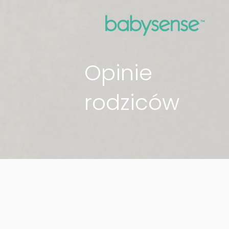
UA-9736616-19
Opinie
rodziców